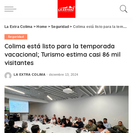
La Extra Colima
>
Home
>
Seguridad
>
Colima está listo para la temporada vacacional; Turismo estima casi 86 mil visitantes
Seguridad
Colima está listo para la temporada
vacacional; Turismo estima casi 86 mil
visitantes
LA EXTRA COLIMA
diciembre 13, 2024
Posted
by